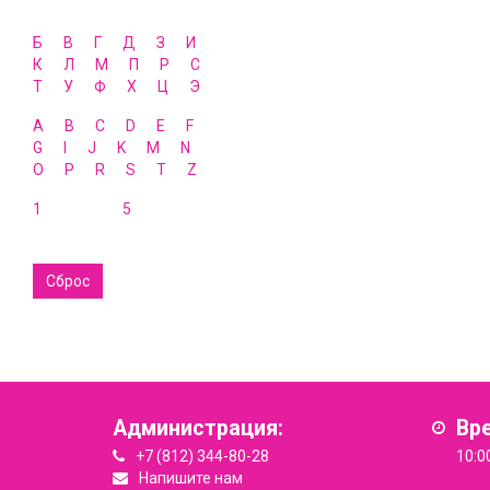
Б
В
Г
Д
З
И
К
Л
М
П
Р
С
Т
У
Ф
Х
Ц
Э
A
B
C
D
E
F
G
I
J
K
M
N
O
P
R
S
T
Z
1
5
Сброс
Администрация:
Вр
+7 (812) 344-80-28
10:0
Напишите нам