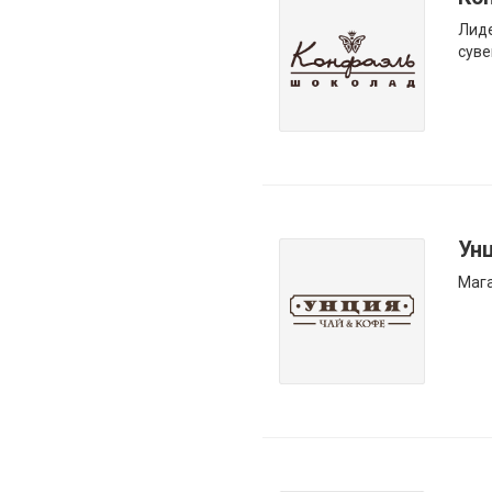
Лиде
суве
Ун
Мага