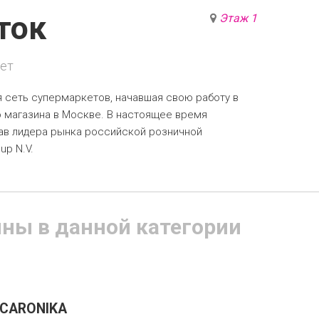
ток
Этаж 1
ет
я сеть супермаркетов, начавшая свою работу в
о магазина в Москве. В настоящее время
тав лидера рынка российской розничной
up N.V.
ины в данной категории
CARONIKA