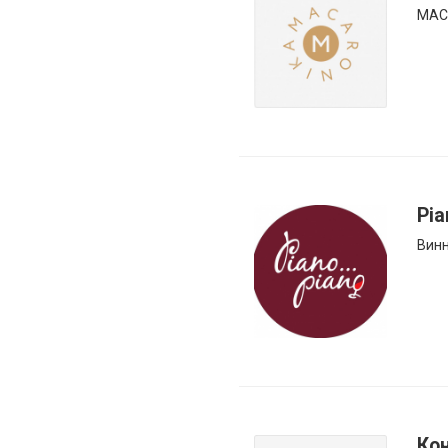
MACA
Pia
Винн
Ко