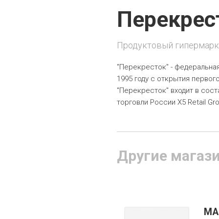
Перекрес
Продуктовый гипермарк
"Перекресток" - федеральна
1995 году с открытия первог
"Перекресток" входит в сос
торговли России Х5 Retail Gro
Другие магаз
MA