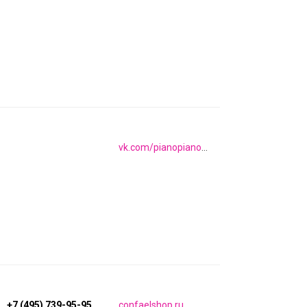
vk.com/pianopiano_butik
+7 (495) 739-95-95
confaelshop.ru