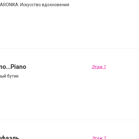
RONIKA: Искусство вдохновения
no...Piano
Этаж 1
ый бутик
нфаэль
Этаж 2