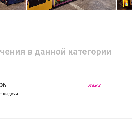
чения в данной категории
ON
Этаж 2
т выдачи