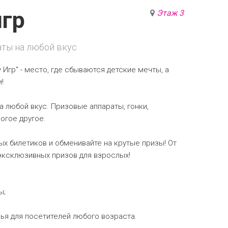
игр
Этаж 3
ты на любой вкус
 Игр" - место, где сбываются детские мечты, а
!
 любой вкус. Призовые аппараты, гонки,
огое другое.
х билетиков и обменивайте на крутые призы! От
 эксклюзивных призов для взрослых!
ы;
ья для посетителей любого возраста.