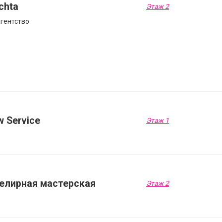
chta
Этаж 2
гентство
 Service
Этаж 1
елирная мастерская
Этаж 2