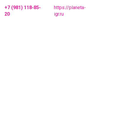
+7 (981) 118-85-
https://planeta-
20
igr.ru