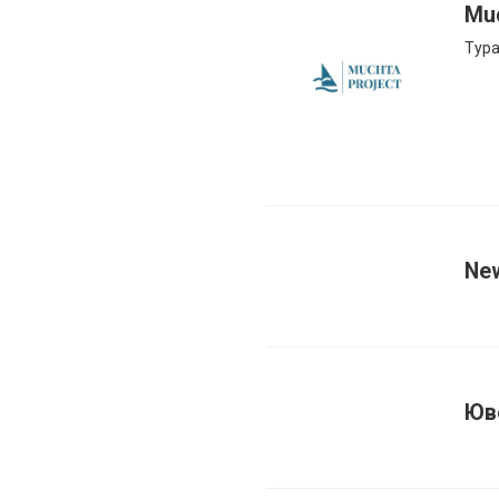
Mu
Тура
New
Юв