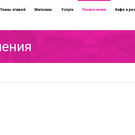
Планы этажей
Магазины
Услуги
Развлечения
Кафе и ре
чения