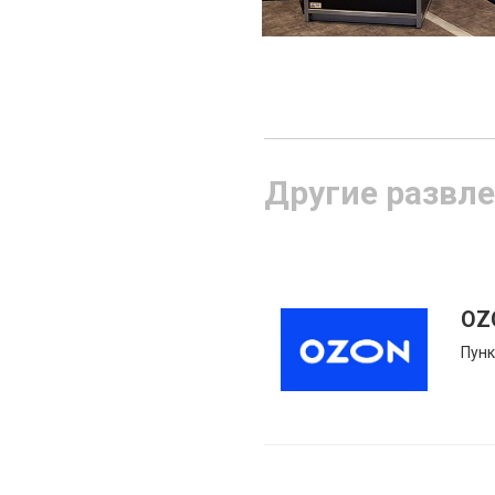
Другие развле
OZ
Пунк