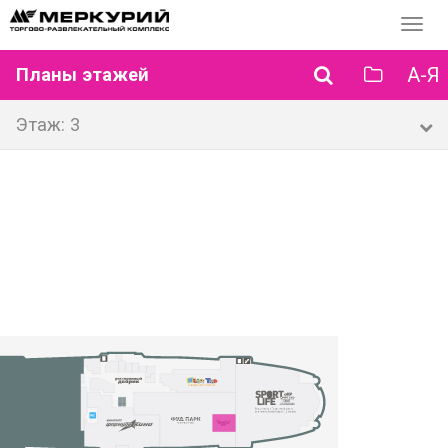
Перек
навиг
А-Я
Планы этажей
Этаж: 3