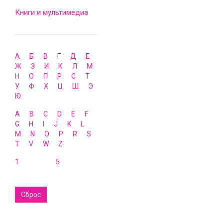
Книги и мультимедиа
А
Б
В
Г
Д
Е
Ж
З
И
К
Л
М
Н
О
П
Р
С
Т
У
Ф
Х
Ц
Ш
Э
Ю
A
B
C
D
E
F
G
H
I
J
K
L
M
N
O
P
R
S
T
V
W
Z
1
5
Сброс