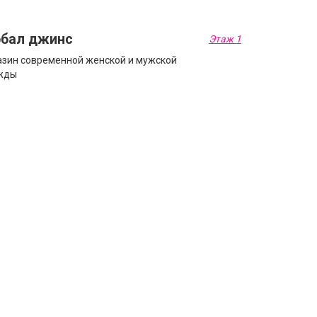
обал джинс
Этаж 1
зин современной женской и мужской
жды