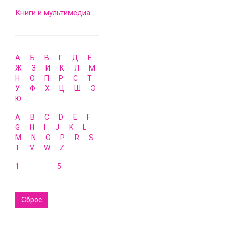
Книги и мультимедиа
А
Б
В
Г
Д
Е
Ж
З
И
К
Л
М
Н
О
П
Р
С
Т
У
Ф
Х
Ц
Ш
Э
Ю
A
B
C
D
E
F
G
H
I
J
K
L
M
N
O
P
R
S
T
V
W
Z
1
5
Сброс