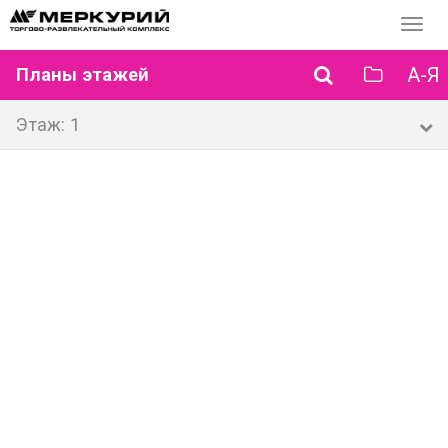
Перек
навиг
А-Я
Планы этажей
Этаж: 1