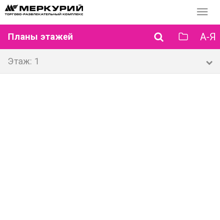
Перек
навиг
А-Я
Планы этажей
Этаж: 1