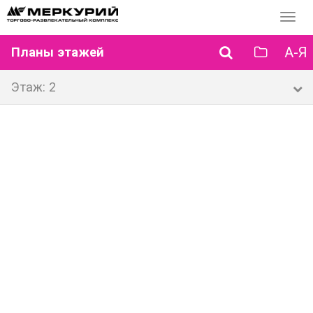
Перек
навиг
А-Я
Планы этажей
Этаж: 2