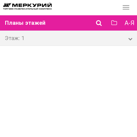
Перек
навиг
А-Я
Планы этажей
Этаж: 1