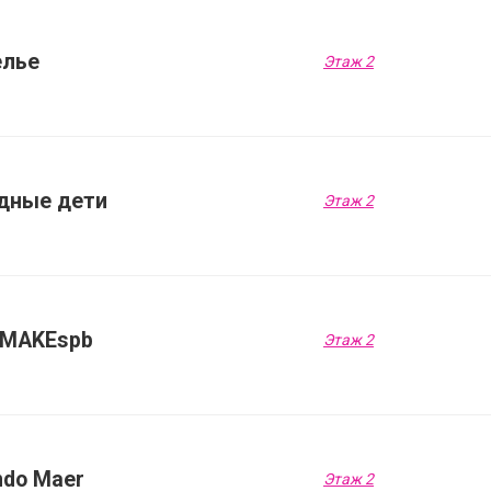
елье
Этаж 2
дные дети
Этаж 2
-MAKEspb
Этаж 2
ndo Maer
Этаж 2