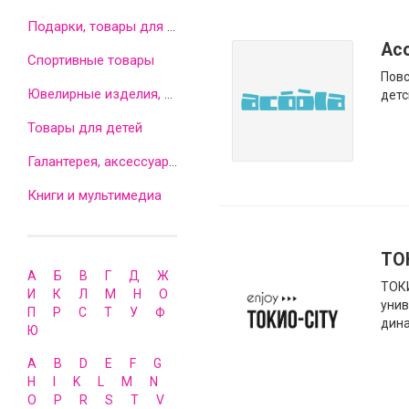
Подарки, товары для дома
Aco
Спортивные товары
Повс
Ювелирные изделия, часы, бижутерия
дет
Товары для детей
Галантерея, аксессуары, оптика
Книги и мультимедиа
ТО
А
Б
В
Г
Д
Ж
ТОКИ
И
К
Л
М
Н
О
унив
П
Р
С
Т
У
Ф
дина
Ю
A
B
D
E
F
G
H
I
K
L
M
N
O
P
R
S
T
V