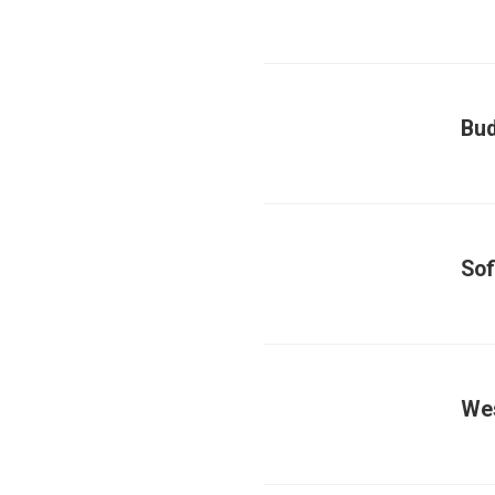
Bu
Sof
We