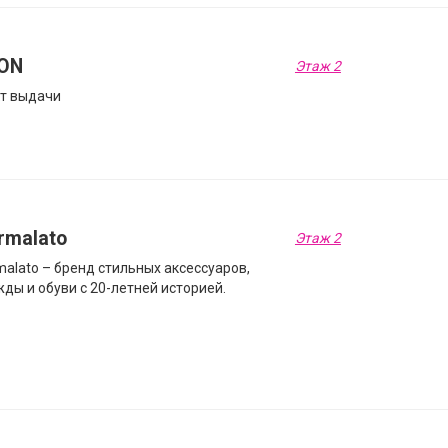
ON
Этаж 2
т выдачи
rmalato
Этаж 2
alato – бренд стильных аксессуаров,
ды и обуви с 20-летней историей.