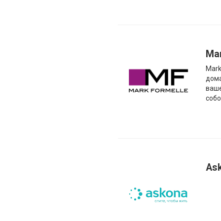
Mar
Mark
дома
ваше
собо
As