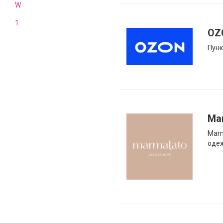
W
1
OZ
Пунк
Ma
Marm
одеж