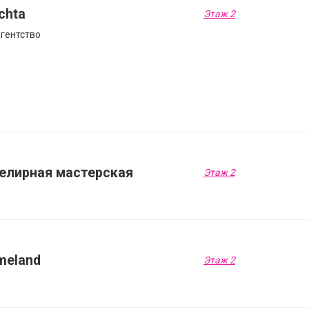
chta
Этаж 2
гентство
елирная мастерская
Этаж 2
meland
Этаж 2