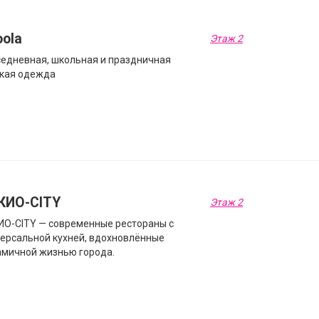
ola
Этаж 2
едневная, школьная и праздничная
ская одежда
КИО-CITY
Этаж 2
О-CITY — современные рестораны с
ерсальной кухней, вдохновлённые
мичной жизнью города.