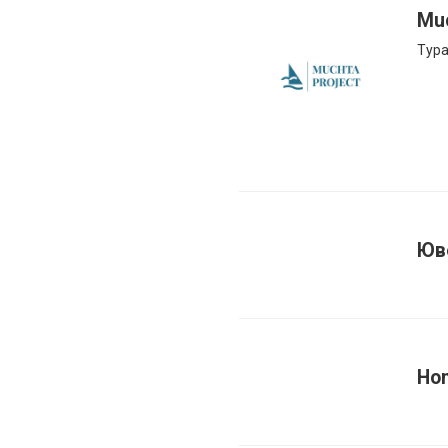
Mu
Тура
Юв
Ho