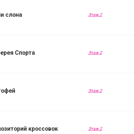
пи слона
Этаж 2
лерея Спорта
Этаж 2
тофей
Этаж 2
позиторий кроссовок
Этаж 2