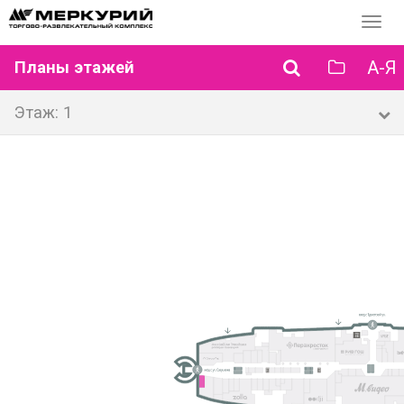
Перек
навиг
А-Я
Планы этажей
Этаж: 1