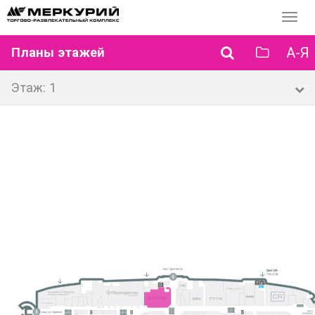
Перек
навиг
А-Я
Планы этажей
Этаж: 1